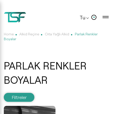
Tu
Home
Alkid Reçine
Orta Yağlı Alkid
Parlak Renkler
Boyalar
PARLAK RENKLER
BOYALAR
Filtreler